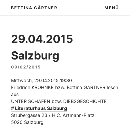
Zum
BETTINA GÄRTNER
MENÜ
Inhalt
springen
29.04.2015
Salzburg
09/02/2015
Mittwoch, 29.04.2015 19:30
Friedrich KRÖHNKE bzw. Bettina GÄRTNER lesen
aus
UNTER SCHAFEN bzw. DIEBSGESCHICHTE
# Literaturhaus Salzburg
Strubergasse 23 / H.C. Artmann-Platz
5020 Salzburg